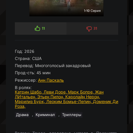
1-10 Серия
11
31
Год:
2026
Страна:
США
Перевод:
Многоголосый закадровый
Прод-сть:
45 мин
Режиссер:
Анн Паскаль
В ролях:
Катрин Шабо,
Леви Доре,
Марк Бопре,
Жан
ЛИтальен,
Этьен Пилон,
Кэролайн Нерон,
Мэрилиз Бурк,
Леоким Бомье-Лепин,
Доменик Ди
Роза,
,
,
Драма
Криминал
Триллеры