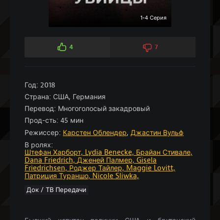
1-4 Серия
4
7
Год:
2018
Страна:
США, Германия
Перевод:
Многоголосый закадровый
Прод-сть:
45 мин
Режиссер:
Карстен Облендер
,
Джастин Вульф
В ролях:
Штефан Харборт,
Lydia Benecke,
Брайан Стивале,
Dana Friedrich,
Дженей Палмер,
Gisela
Friedrichsen,
Роджер Тайлер,
Maggie Lovitt,
Патриция Тураншо,
Nicole Sliwka,
Док / ТВ Передачи