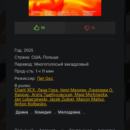
10
15
Год:
2025
Страна:
США, Польша
Перевод:
Многоголосый закадровый
Прод-сть:
1 ч 11 мин
Режиссер:
Пит Окс
В ролях:
Charli XCX,
Лена Гора,
Уилл Мэдден,
Джереми О.
Харрис,
Агата Тшебуховская,
Maja Michnacka,
Jan Lubaczewski,
Jacek Zubiel,
Marcin Malisz,
Anton Kolbasko,
,
,
,
Драма
Комедия
Мелодрама