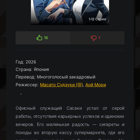
1-12 Серия
16
1
Год:
2026
Страна:
Япония
Перевод:
Многоголосый закадровый
Режиссер:
Масато Судзуки (III)
,
Аой Мори
,
Офисный служащий Сасаки устал от серой
работы, отсутствия карьерных успехов и одиноких
вечеров. Его маленькая радость — сигареты и
походы во вторую кассу супермаркета, где его