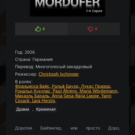
1-4 Серия
6
8
Год:
2026
Страна:
Германия
Перевод:
Многоголосый закадровый
Режиссер:
Christoph Ischinger
В ролях:
Франциска Вайс,
Ральф Бауэр,
Лукас Призор,
Рональд Кукулис,
Paul Ahrens,
Maria Wördemann,
Михаэль Бараль,
Anna Gesa-Raija Lappe,
Yann
Cosack,
Lara Herzig,
,
Драма
Криминал
Доротея Байтингер, или просто Доро,