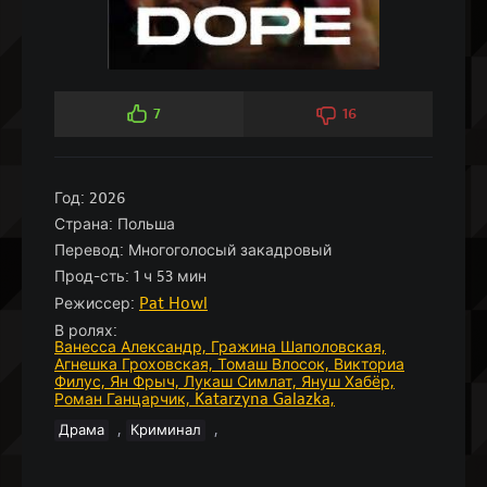
7
16
Год:
2026
Страна:
Польша
Перевод:
Многоголосый закадровый
Прод-сть:
1 ч 53 мин
Режиссер:
Pat Howl
В ролях:
Ванесса Александр,
Гражина Шаполовская,
Агнешка Гроховская,
Томаш Влосок,
Викториа
Филус,
Ян Фрыч,
Лукаш Симлат,
Януш Хабёр,
Роман Ганцарчик,
Katarzyna Galazka,
,
,
Драма
Криминал