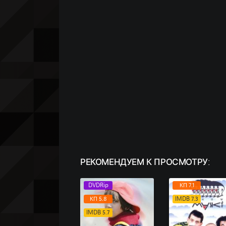
РЕКОМЕНДУЕМ
К ПРОСМОТРУ:
DVDRip
КП 7.1
КП 5.8
IMDB 7.3
IMDB 5.7