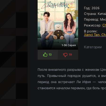
Боевики
Боевик
По рейтингу
Аниме
(966)
(5826)
Историче
Детектив
По просм
Кино-под
Вестерн
Мелодрамы
(347)
(3107)
Год:
Комедия
Драма
2026
(5
(
Страна:
Кита
Военный
Военный
(958)
(268)
Кримина
Историче
Перевод:
Мно
Детектив
(2359)
Мелодра
Режиссер:
C
Драма
(18658)
Русские
(
В ролях:
Jianci Tan,
Ch
1-36 Серия
Категории
13
19
После внезапного разрыва с женихом Ця
путь. Привычный порядок рушится, а вм
период она встречает Ли Ифэя — челов
становится началом перемен, где боль пр