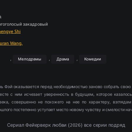
ские
отрам
борка
(2054)
(1103)
Приключения
Комедии
По комментариям
Новости кино
(2654)
(2444)
Фэнтези
Триллеры
Рецензии
(1854)
(1514)
028)
11307)
Семейный
Криминал
(1884)
(1867)
Фильмы 4К
Ужасы
(291)
(302)
й
л
ские
(3857)
(520)
Триллер
Приключения
(9385)
(573)
2021
Фантастика
(4054)
(762
гоголосый закадровый
ма
(5826)
Ужасы
(6028)
2022
(3492)
hengye Shi
2377)
Фантастика
(2666)
2023
(684)
uran Wang,
,
,
,
Мелодрамы
Драма
Комедии
нь Фэй оказывается перед необходимостью заново собрать свою
есте с ним исчезает уверенность в будущем, которое казалос
ека, совершенно не похожего на нее по характеру, взглядам
ошлого постепенно уступает место новому чувству и смелости нач
Сериал Фейерверк любви (2026) все серии подряд