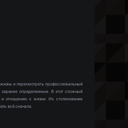
Что бы посмотреть?
Мобильные сериалы
(10336)
Фильмы HD1080
(28425)
Netflix
(244)
)
Моб. видео
(33132)
Скоро в кино
(488)
 жизнь и пересмотреть профессиональный
ь заранее определенным. В этот сложный
 и отношению к жизни. Их столкновение
ать всё сначала.