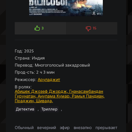
3
15
Год:
2025
Страна:
Индия
Перевод:
Многоголосый закадровый
Прод-сть:
2 ч 3 мин
Режиссер:
Аруладжит
В ролях:
Абишек Джозеф Джордж,
Гнанасамбандан
Гурунатан,
Анупама Кумар,
Рамья Пандиан,
Праджин,
Шивада,
,
,
Детектив
Триллер
Обычный вечерний эфир внезапно прерывает