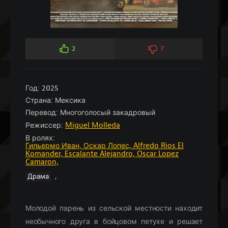
2
7
Год:
2025
Страна:
Мексика
Перевод:
Многоголосый закадровый
Режиссер:
Miguel Molleda
В ролях:
Гильермо Иван,
Оскар Лопес,
Alfredo Rios El
Komander,
Escalante Alejandro,
Oscar Lopez
Camaron,
,
Драма
Молодой парень из сельской местности находит
необычного друга в бойцовом петухе и решает