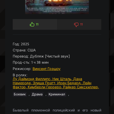
11
11
Год:
2025
Страна:
США
Перевод:
Дубляж [Чистый звук]
Прод-сть:
1 ч 38 мин
Режиссер:
Винсент Грэшоу
В ролях:
Лу Даймонд Филлипс,
Ник Шталь,
Дана
Намероде,
Элиша Пратт,
Ирен Бедард,
Лейн
Фактор,
Кимберли Герреро,
Райкер Сиксхиллер,
,
,
,
Боевик
Драма
Криминал
Бывалый племенной полицейский и его новый