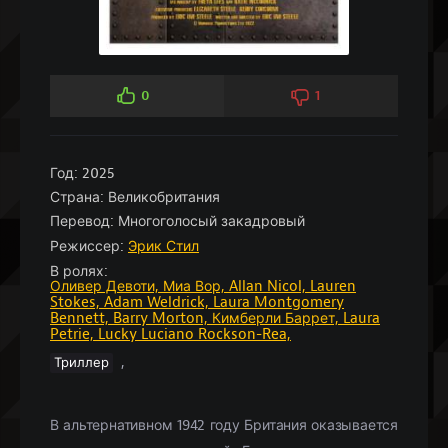
0
1
Год:
2025
Страна:
Великобритания
Перевод:
Многоголосый закадровый
Режиссер:
Эрик Стил
В ролях:
Оливер Девоти,
Миа Вор,
Allan Nicol,
Lauren
Stokes,
Adam Weldrick,
Laura Montgomery
Bennett,
Barry Morton,
Кимберли Баррет,
Laura
Petrie,
Lucky Luciano Rockson-Rea,
,
Триллер
В альтернативном 1942 году Британия оказывается