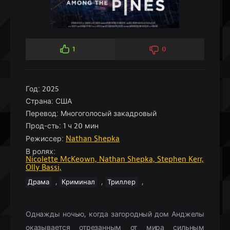
1
0
Год:
2025
Страна:
США
Перевод:
Многоголосый закадровый
Прод-сть:
1 ч 20 мин
Режиссер:
Nathan Shepka
В ролях:
Nicolette McKeown,
Nathan Shepka,
Stephen Kerr,
Olly Bassi,
,
,
,
Драма
Криминал
Триллер
Однажды ночью, когда загородный дом Анджелы
оказывается отрезанным от мира сильным