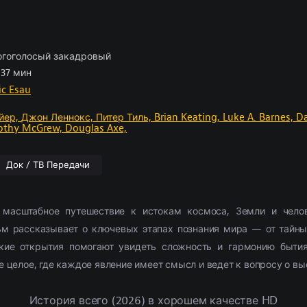
ские
отрам
борка
(2054)
(1103)
Приключения
Комедии
По комментариям
Новости кино
(2654)
(2444)
Фэнтези
Триллеры
Рецензии
(1854)
(1514)
028)
11307)
Семейный
Криминал
(1884)
(1867)
Фильмы 4К
Ужасы
(291)
(302)
л
ские
(3857)
(520)
Триллер
Приключения
(9385)
(573)
2021
Фантастика
(4054)
(762
гоголосый закадровый
ма
(5826)
Ужасы
(6028)
2022
(3492)
 37 мин
2377)
Фантастика
(2666)
2023
(684)
ic Esau
йер,
Джон Леннокс,
Питер Тиль,
Brian Keating,
Luke A. Barnes,
Da
othy McGrew,
Douglas Axe,
Док / ТВ Передачи
 масштабное путешествие к истокам космоса, Земли и чело
м рассказывает о ключевых этапах познания мира — от тайны
икие открытия помогают увидеть сложность и гармонию бытия
ое целое, где каждое явление имеет смысл и ведет к вопросу о в
История всего (2026) в хорошем качестве HD