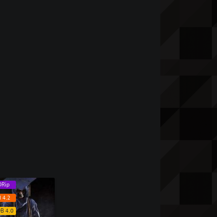
DRip
 4.2
B 4.0