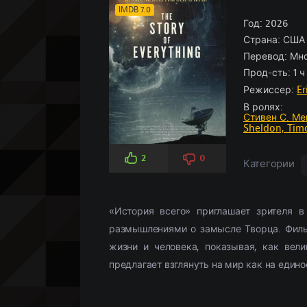
Боевики
Боевик
По рейтингу
Аниме
(966)
(5826)
Историче
Детектив
По просм
Кино-под
IMDB 7.0
Вестерн
Мелодрамы
(347)
(3107)
Год:
Комедия
Драма
2026
(5
(
Страна:
США
Военный
Военный
(958)
(268)
Кримина
Историче
Перевод:
Мно
Детектив
(2359)
Мелодра
Прод-сть:
1 ч
Драма
(18658)
Русские
(
Режиссер:
Er
В ролях:
Стивен С. Ме
Sheldon,
Tim
2
0
Категории
«История всего» приглашает зрителя в
размышлениями о замысле Творца. Филь
жизни и человека, показывая, как вел
предлагает взглянуть на мир как на един