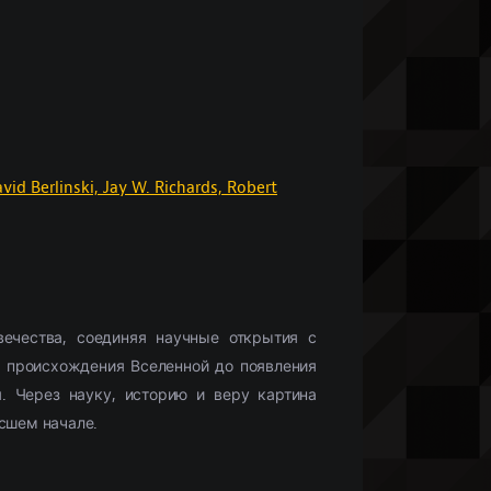
Что бы посмотреть?
Мобильные сериалы
(10336)
Фильмы HD1080
(28425)
Netflix
(244)
)
Моб. видео
(33132)
Скоро в кино
(488)
vid Berlinski,
Jay W. Richards,
Robert
вечества, соединяя научные открытия с
 происхождения Вселенной до появления
. Через науку, историю и веру картина
ысшем начале.