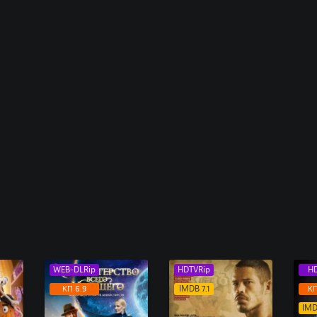
WEB-DLRip
HDTVRip
H
КП 6.9
IMDB 7.1
КП
IMD