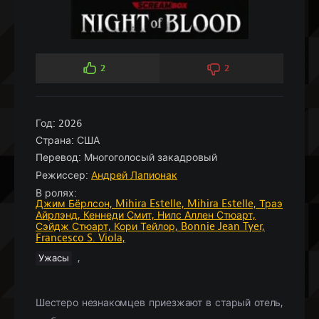
2
2
Год:
2026
Страна:
США
Перевод:
Многоголосый закадровый
Режиссер:
Андрей Лапионак
В ролях:
Джим Бёрлсон,
Mihira Estelle,
Mihira Estelle,
Траэ
Айрлэнд,
Кеннеди Смит,
Нилс Аллен Стюарт,
Сэйдж Стюарт,
Кори Тейлор,
Bonnie Jean Tyer,
Francesco S. Viola,
,
Ужасы
Шестеро незнакомцев приезжают в старый отель,