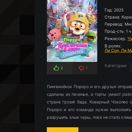
Боевики
Боевик
По рейтингу
Аниме
(966)
(5826)
Историче
Детектив
По просм
Кино-под
Вестерн
Мелодрамы
(347)
(3107)
Год:
Комедия
Драма
2025
(5
(
Страна:
Коре
Военный
Военный
(958)
(268)
Кримина
Историче
Перевод:
Мно
Детектив
(2359)
Мелодра
Прод-сть:
1 ч
Драма
(18658)
Русские
(
Режиссер:
Ч
В ролях:
Ли Сон,
Ли М
Категории
2
1
Пингвинёнок Пороро и его друзья отправ
сделаны из печенья, а торты умеют разг
стране грозит беда. Коварный Чоколео 
Пороро и его команде нужно выполнить
разрушить злые чары, пока не стало слиш