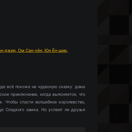
Что бы посмотреть?
Мобильные сериалы
(10336)
Фильмы HD1080
(28425)
Netflix
(244)
)
Моб. видео
(33132)
Скоро в кино
(488)
ан-джин,
Ом Сан-хён,
Юн Ён-щик,
где всё похоже на чудесную сказку: дома
сное приключение, когда выясняется, что
к. Чтобы спасти волшебное королевство,
е Сладкого замка. Но успеют ли друзья