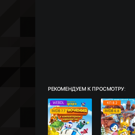
РЕКОМЕНДУЕМ
К ПРОСМОТРУ:
WEBDL
КП 8.2
IMDB 7.7
IMDB 6.8