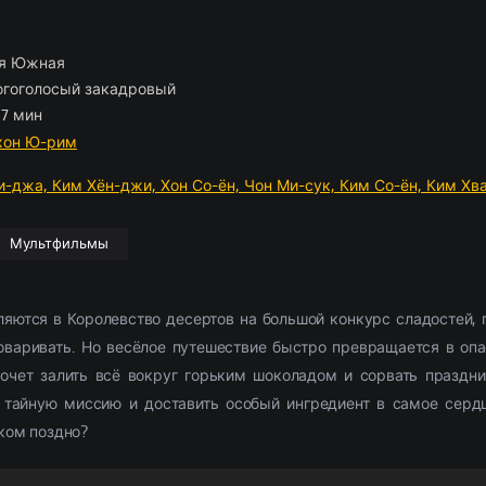
ские
отрам
борка
(2054)
(1103)
Приключения
Комедии
По комментариям
Новости кино
(2654)
(2444)
Фэнтези
Триллеры
Рецензии
(1854)
(1514)
028)
11307)
Семейный
Криминал
(1884)
(1867)
Фильмы 4К
Ужасы
(291)
(302)
я Южная
л
ские
(3857)
(520)
Триллер
Приключения
(9385)
(573)
2021
Фантастика
(4054)
(762
гоголосый закадровый
ма
(5826)
Ужасы
(6028)
2022
(3492)
 7 мин
2377)
Фантастика
(2666)
2023
(684)
хон Ю-рим
и-джа,
Ким Хён-джи,
Хон Со-ён,
Чон Ми-сук,
Ким Со-ён,
Ким Хв
Мультфильмы
ляются в Королевство десертов на большой конкурс сладостей, 
оваривать. Но весёлое путешествие быстро превращается в опа
хочет залить всё вокруг горьким шоколадом и сорвать праздни
 тайную миссию и доставить особый ингредиент в самое сердц
ком поздно?