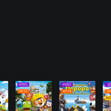
WEBDL
WEBDL
BD
КП 7.7
КП 7.9
КП
IMD