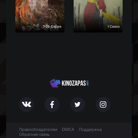
ия
1-36 Серия
1 Сезон
Правообладателям
DMCA
Поддержка
Обратная связь