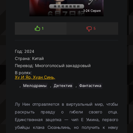
1-24 Серия
1
5
Год:
2024
Страна:
Китай
Перевод:
Многоголосый закадровый
В ролях:
Ху И Яо,
Хуан Синь,
,
,
,
Мелодрамы
Детектив
Фантастика
Лу Нин отправляется в виртуальный мир, чтобы
раскрыть правду о гибели своего отца.
Единственная зацепка — чип Е Умина, первого
убийцы клана Сюаньлинь, но получить к нему