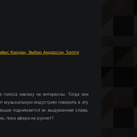
Что бы посмотреть?
Мобильные сериалы
(10336)
Фильмы HD1080
(28425)
Netflix
(244)
)
Моб. видео
(33132)
Скоро в кино
(488)
ймс Корден,
Эмбер Андерсон,
Sonny
е голоса никому не интересны. Тогда они
ют музыкальную индустрию поверить в эту
м выше поднимается их выдуманная слава,
м, пока афера не рухнет?