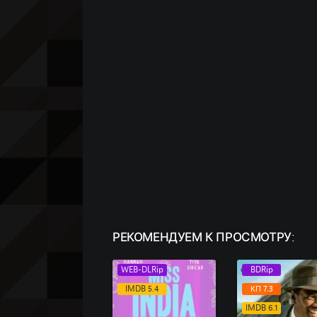
РЕКОМЕНДУЕМ
К ПРОСМОТРУ:
WEB-DLRip
BDRip
IMDB 5.4
КП 7.3
IMDB 6.1