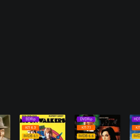
BDRip
DVDRip
HD
КП 6.3
КП 7.1
КП
IMDB 6.1
IMDB 6.6
IMD