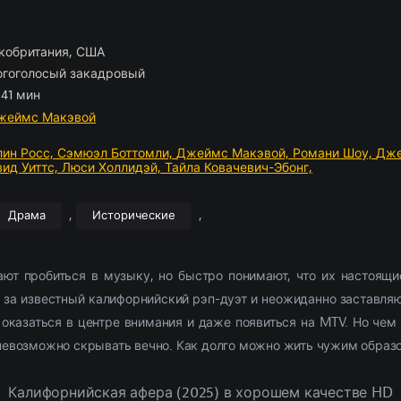
ские
отрам
борка
(2054)
(1103)
Приключения
Комедии
По комментариям
Новости кино
(2654)
(2444)
Фэнтези
Триллеры
Рецензии
(1854)
(1514)
028)
11307)
Семейный
Криминал
(1884)
(1867)
Фильмы 4К
Ужасы
(291)
(302)
кобритания, США
л
ские
(3857)
(520)
Триллер
Приключения
(9385)
(573)
2021
Фантастика
(4054)
(762
гоголосый закадровый
ма
(5826)
Ужасы
(6028)
2022
(3492)
 41 мин
2377)
Фантастика
(2666)
2023
(684)
жеймс Макэвой
ин Росс,
Сэмюэл Боттомли,
Джеймс Макэвой,
Романи Шоу,
Дже
ид Уиттс,
Люси Холлидэй,
Тайла Ковачевич-Эбонг,
,
,
Драма
Исторические
ют пробиться в музыку, но быстро понимают, что их настоящи
 за известный калифорнийский рэп-дуэт и неожиданно заставля
, оказаться в центре внимания и даже появиться на MTV. Но че
невозможно скрывать вечно. Как долго можно жить чужим образо
Калифорнийская афера (2025) в хорошем качестве HD