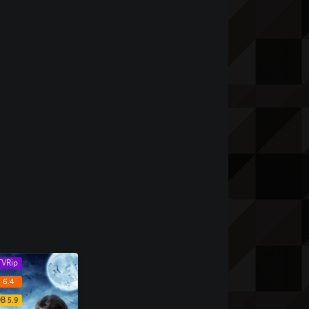
TVRip
 6.4
B 5.9