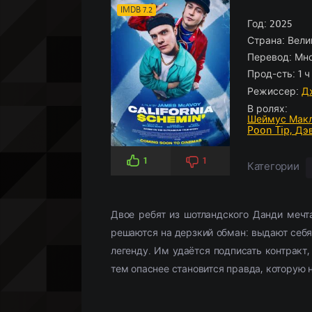
Боевики
Боевик
По рейтингу
Аниме
(966)
(5826)
Историче
Детектив
По просм
Кино-под
IMDB 7.2
Вестерн
Мелодрамы
(347)
(3107)
Год:
Комедия
Драма
2025
(5
(
Страна:
Вели
Военный
Военный
(958)
(268)
Кримина
Историче
Перевод:
Мно
Детектив
(2359)
Мелодра
Прод-сть:
1 ч
Драма
(18658)
Русские
(
Режиссер:
Д
В ролях:
Шеймус Макл
Poon Tip,
Дэв
1
1
Категории
Двое ребят из шотландского Данди мечта
решаются на дерзкий обман: выдают себя
легенду. Им удаётся подписать контракт
тем опаснее становится правда, которую 