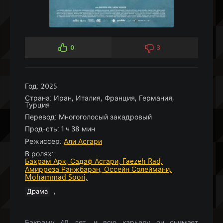
0
3
Год:
2025
Страна:
Иран, Италия, Франция, Германия,
Турция
Перевод:
Многоголосый закадровый
Прод-сть:
1 ч 38 мин
Режиссер:
Али Асгари
В ролях:
Бахрам Арк,
Садаф Асгари,
Faezeh Rad,
Амирреза Ранжбаран,
Оссейн Солеймани,
Mohammad Soori,
,
Драма
Бахраму 40 лет, и всю карьеру он снимает