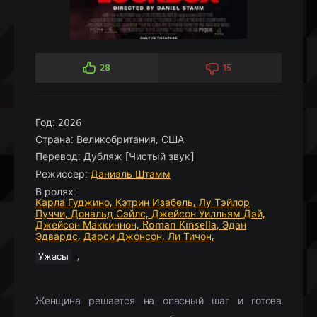
28
15
Год:
2026
Страна:
Великобритания, США
Перевод:
Дубляж [Чистый звук]
Режиссер:
Даниэль Штамм
В ролях:
Карла Гуджино,
Кэтрин Изабель,
Лу Тэйлор
Пуччи,
Дональд Сэйлс,
Джейсон Уилльям Дэй,
Джейсон Маккиннон,
Roman Kinsella,
Эдан
Эдвардс,
Дарси Джонсон,
Ли Тичон,
,
Ужасы
Женщина решается на опасный шаг и готова