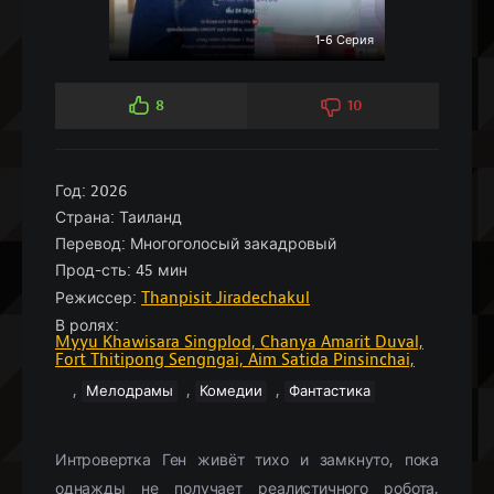
1-6 Серия
8
10
Год:
2026
Страна:
Таиланд
Перевод:
Многоголосый закадровый
Прод-сть:
45 мин
Режиссер:
Thanpisit Jiradechakul
В ролях:
Myyu Khawisara Singplod,
Chanya Amarit Duval,
Fort Thitipong Sengngai,
Aim Satida Pinsinchai,
,
,
,
Мелодрамы
Комедии
Фантастика
Интровертка Ген живёт тихо и замкнуто, пока
однажды не получает реалистичного робота,