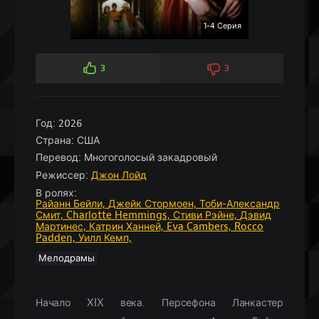
1-4 Серия
3
3
Год:
2026
Страна:
США
Перевод:
Многоголосый закадровый
Режиссер:
Джон Лойд
В ролях:
Райанн Бейли,
Джейк Стормоен,
Тоби-Александр
Смит,
Charlotte Hemmings,
Стиви Рэйне,
Дэвид
Мартинес,
Катрин Ханней,
Eva Cambers,
Rocco
Padden,
Уилл Кемп,
Мелодрамы
Начало XIX века. Персефона Ланкастер