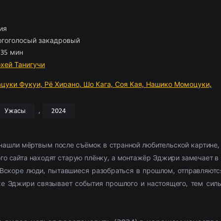
ские
отрам
борка
(2054)
(1103)
Приключения
Комедии
По комментариям
Новости кино
(2654)
(2444)
Фэнтези
Триллеры
Рецензии
(1854)
(1514)
028)
11307)
Семейный
Криминал
(1884)
(1867)
Фильмы 4К
Ужасы
(291)
(302)
ия
л
ские
(3857)
(520)
Триллер
Приключения
(9385)
(573)
2021
Фантастика
(4054)
(762
гоголосый закадровый
ма
(5826)
Ужасы
(6028)
2022
(3492)
 35 мин
2377)
Фантастика
(2666)
2023
(684)
охей Танигучи
ацуки Фукуи,
Рё Хирано,
Шо Кага,
Соя Кая,
Нашико Момоцуки,
,
Ужасы
2024
нашли мёртвым после съёмок в странной любительской картине, 
ого сайта находят старую плёнку, а монтажёр Эджири замечает в
Вскоре люди, пытавшиеся разобраться в прошлом, отправляютс
же Эджири связывает события прошлого и настоящего, тем силь