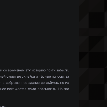
Что бы посмотреть?
Мобильные сериалы
(10336)
Фильмы HD1080
(28425)
Netflix
(244)
)
Моб. видео
(33132)
Скоро в кино
(488)
и со временем эту историю почти забыли.
 ней скрытые склейки и чёрные полосы, за
я в заброшенное здание со съёмок, но их
нее искажается сама реальность. Но что