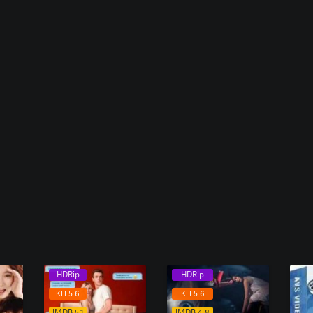
HDRip
HDRip
КП 5.6
КП 5.6
IMDB 5.1
IMDB 4.8