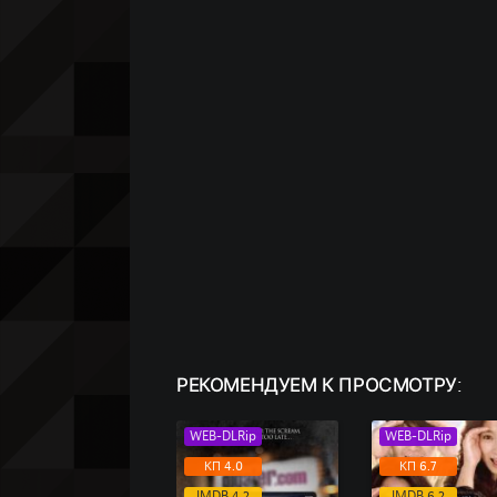
РЕКОМЕНДУЕМ
К ПРОСМОТРУ:
WEB-DLRip
WEB-DLRip
КП 4.0
КП 6.7
IMDB 4.2
IMDB 6.2