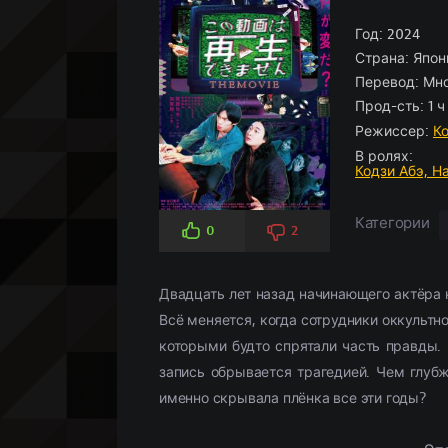
Боевики
Боевик
По рейтингу
Аниме
(966)
(5826)
Историче
Детектив
По просм
Кино-под
Вестерн
Мелодрамы
(347)
(3107)
Год:
Комедия
Драма
2024
(5
(
Страна:
Япон
Военный
Военный
(958)
(268)
Кримина
Историче
Перевод:
Мно
Детектив
(2359)
Мелодра
Прод-сть:
1 ч
Драма
(18658)
Русские
(
Режиссер:
К
В ролях:
Кодзи Абэ,
Н
Категории
0
2
Двадцать лет назад начинающего актёра 
Всё меняется, когда сотрудники оккультн
которыми будто спрятали часть правды. 
запись обрывается трагедией. Чем глуб
именно скрывала плёнка все эти годы?