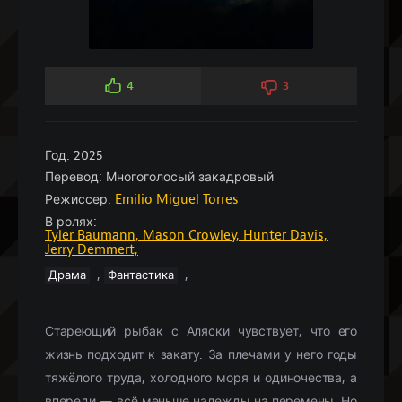
4
3
Год:
2025
Перевод:
Многоголосый закадровый
Режиссер:
Emilio Miguel Torres
В ролях:
Tyler Baumann,
Mason Crowley,
Hunter Davis,
Jerry Demmert,
,
,
Драма
Фантастика
Стареющий рыбак с Аляски чувствует, что его
жизнь подходит к закату. За плечами у него годы
тяжёлого труда, холодного моря и одиночества, а
впереди — всё меньше надежды на перемены. Но