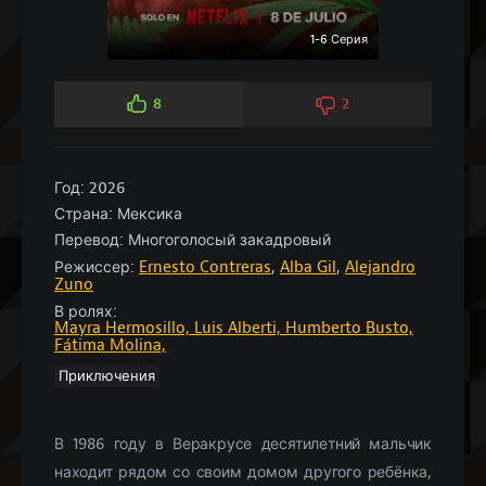
1-6 Серия
8
2
Год:
2026
Страна:
Мексика
Перевод:
Многоголосый закадровый
Режиссер:
Ernesto Contreras
,
Alba Gil
,
Alejandro
Zuno
В ролях:
Mayra Hermosillo,
Luis Alberti,
Humberto Busto,
Fátima Molina,
Приключения
В 1986 году в Веракрусе десятилетний мальчик
находит рядом со своим домом другого ребёнка,