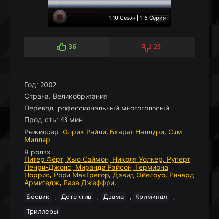
1-10 Сезон | 1-6 Серия
36
25
Год:
2002
Страна:
Великобритания
Перевод:
рофессиональный многоголосый
Прод-сть:
43 мин.
Режиссер:
Олрик Райли
,
Бхарат Наллури
,
Сэм
Миллер
В ролях:
Питер Фёрт,
Хью Саймон,
Николя Уолкер,
Руперт
Пенри-Джонс,
Миранда Рэйсон,
Гермиона
Норрис,
Рори МакГрегор,
Дэвид Ойелоуо,
Ричард
Армитедж,
Раза Джеффри,
,
,
,
,
Боевик
Детектив
Драма
Криминал
Триллеры