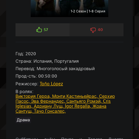
1-2 Сезон | 1-8 Серия
57
40
Год:
2020
Страна:
Испания, Португалия
Перевод:
Многоголосый закадровый
Прод-сть:
00:50:00
Режиссер:
Toño López
В ролях:
Виктория Герра,
Монти Кастиньейрас,
Серхио
Пасос,
Эва Фернандес,
Сантьяго Ромэй,
Cris
Iglesias,
Адриану Луш,
Igor Regalla,
Жоана
Сантуш,
Тачо Гонсалес,
Драма