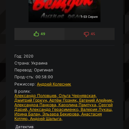
1-53 Серия
49
45
Год:
2020
Страна:
Украина
Перевод:
Оригинал
Прод-сть:
00:58:00
Режиссер:
Андрей Колесник
В ролях:
Александр Половцев,
Ольга Чернявская,
Дмитрий Горкун,
Артём Позняк,
Евгений Алейник,
Александра Панкова,
Каролина Пампуха,
Сергей
Дарий,
Александр Герасименко,
Валерия Лукаш,
Ирина Балан,
Эльзара Бекирова,
Анастасия
Котляр,
Андрей Шалыга,
Детектив