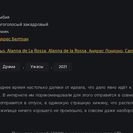
ские
отрам
борка
(2054)
(1103)
Приключения
Комедии
По комментариям
Новости кино
(2654)
(2444)
Фэнтези
Триллеры
Рецензии
(1854)
(1514)
028)
11307)
Семейный
Криминал
(1884)
(1867)
Фильмы 4К
Ужасы
(291)
(302)
мбия
л
ские
(3857)
(520)
Триллер
Приключения
(9385)
(573)
2021
Фантастика
(4054)
(762
гоголосый закадровый
ма
(5826)
Ужасы
(6028)
2022
(3492)
мин.
2377)
Фантастика
(2666)
2023
(684)
ндрес Белтран
ньо,
Alanna de La Rossa,
Alanna de la Rossa,
Андрес Лондоно,
Car
,
,
Драма
Ужасы
2021
нее время настолько далеки от идеала, что дело явно идёт к ра
. В интернете им порекомендовали для этого отправится в совме
отправится в отпуск, в одинокую страшную хижину, что распо
 жилище ничего хорошего не произошло, а совсем даже наоборо