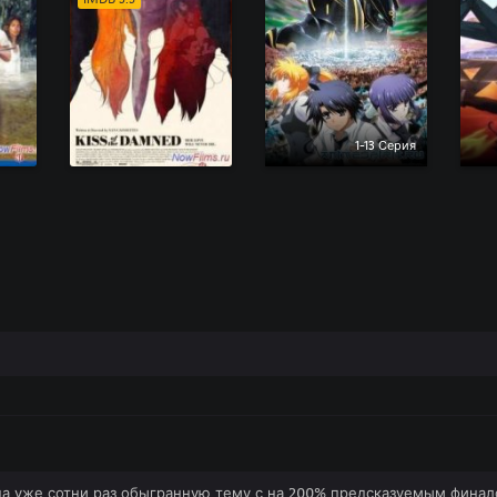
1-13 Серия
а уже сотни раз обыгранную тему с на 200% предсказуемым финал