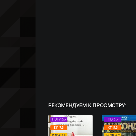
РЕКОМЕНДУЕМ
К ПРОСМОТРУ:
HDTVRip
HDRip
КП 7.3
КП 5.3
IMDB 7.3
IMDB 4.7