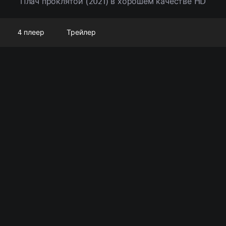
Плач проклятой (2021) в хорошем качестве HD
4 плеер
Трейлер