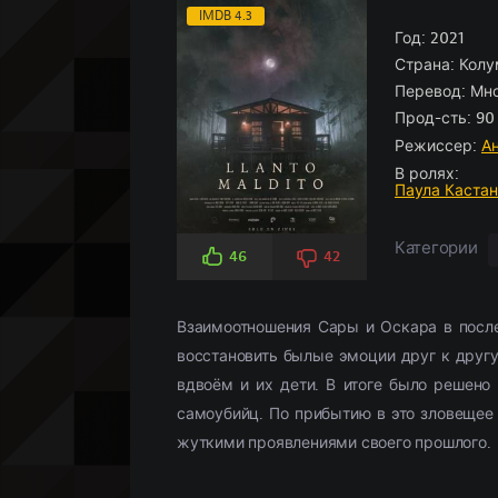
Боевики
Боевик
По рейтингу
Аниме
(966)
(5826)
Историче
Детектив
По просм
Кино-под
IMDB 4.3
Вестерн
Мелодрамы
(347)
(3107)
Год:
Комедия
Драма
2021
(5
(
Страна:
Колу
Военный
Военный
(958)
(268)
Кримина
Историче
Перевод:
Мно
Детектив
(2359)
Мелодра
Прод-сть:
90 
Драма
(18658)
Русские
(
Режиссер:
А
В ролях:
Паула Каста
Категории
46
42
Взаимоотношения Сары и Оскара в послед
восстановить былые эмоции друг к другу
вдвоём и их дети. В итоге было решено 
самоубийц. По прибытию в это зловещее
жуткими проявлениями своего прошлого.