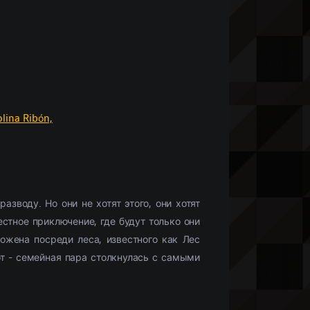
Что бы посмотреть?
Мобильные сериалы
(10336)
Фильмы HD1080
(28425)
Netflix
(244)
)
Моб. видео
(33132)
Скоро в кино
(488)
olina Ribón,
зводу. Но они не хотят этого, они хотят
стное приключение, где будут только они
ложена посреди леса, известного как Лес
т - семейная пара столкнулась с самыми