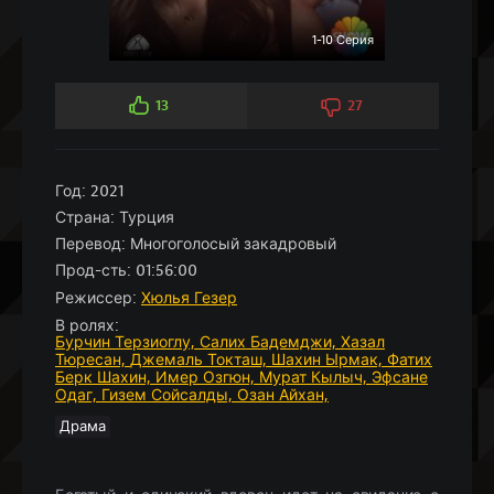
1-10 Серия
13
27
Год:
2021
Страна:
Турция
Перевод:
Многоголосый закадровый
Прод-сть:
01:56:00
Режиссер:
Хюлья Гезер
В ролях:
Бурчин Терзиоглу,
Салих Бадемджи,
Хазал
Тюресан,
Джемаль Токташ,
Шахин Ырмак,
Фатих
Берк Шахин,
Имер Озгюн,
Мурат Кылыч,
Эфсане
Одаг,
Гизем Сойсалды,
Озан Айхан,
Драма