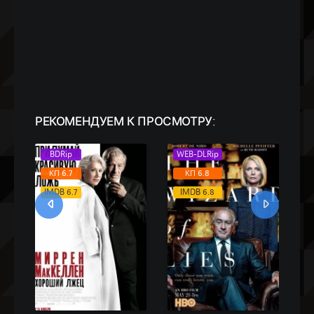
РЕКОМЕНДУЕМ
К ПРОСМОТРУ:
WEB-DLRip
HDTVRip
КП 6.8
КП 7.4
IMDB 6.8
IMDB 6.8
1-16 Сери