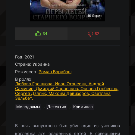
1-16 Серия
64
52
Год:
2021
Страна:
Украина
Режиссер:
Роман Барабаш
В ролях:
Любава Грешнова,
Иван Оганесян,
Андрей
Саминин,
Дмитрий Сарансков,
Оксана Гребенюк,
Сергей Дзялик,
Максим Девизоров,
Светлана
Зельбет,
,
,
Мелодрамы
Детектив
Криминал
В ночь выпускного был убит один из учеников
колледжа для одаренных детей. В совершении