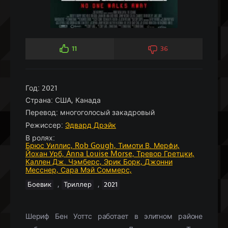
11
36
Год:
2021
Страна:
США, Канада
Перевод:
многоголосый закадровый
Режиссер:
Эдвард Дрэйк
В ролях:
Брюс Уиллис,
Rob Gough,
Тимоти В. Мерфи,
Йохан Урб,
Anna Louise Morse,
Тревор Гретцки,
Каллен Дж. Чэмберс,
Эрик Борк,
Джонни
Месснер,
Сара Мэй Соммерс,
,
,
Боевик
Триллер
2021
Шериф Бен Уоттс работает в элитном районе