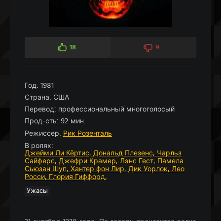
18
9
Год:
1981
Страна:
США
Перевод:
профессиональный многоголосый
Прод-сть:
92 мин.
Режиссер:
Рик Розенталь
В ролях:
Джейми Ли Кёртис,
Дональд Плезенс,
Чарльз
Сайферс,
Джефри Крамер,
Лэнс Гест,
Памела
Сьюзан Шуп,
Хантер фон Лир,
Дик Уорлок,
Лео
Росси,
Глория Гиффорд,
Ужасы