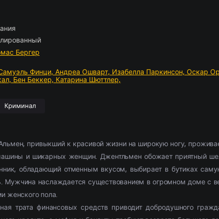
ские
отрам
борка
(2054)
(1103)
Приключения
Комедии
По комментариям
Новости кино
(2654)
(2444)
Фэнтези
Триллеры
Рецензии
(1854)
(1514)
028)
11307)
Семейный
Криминал
(1884)
(1867)
Фильмы 4К
Ужасы
(291)
(302)
ания
л
ские
(3857)
(520)
Триллер
Приключения
(9385)
(573)
2021
Фантастика
(4054)
(762
лированный
ма
(5826)
Ужасы
(6028)
2022
(3492)
омас Бергер
2377)
Фантастика
(2666)
2023
(684)
Самуэль Финци,
Андреа Ошварт,
Изабелла Паркинсон,
Оскар Ор
кал,
Бен Беккер,
Катарина Шюттлер,
Криминал
Альмен, привыкший к красивой жизни на широкую ногу, прожива
машины и шикарных женщин. Джентльмен обожает приятный ше
енник, обладающий отменным вкусом, выбирает в бутиках саму
. Мужчина наслаждается существованием в огромном доме с в
и женского пола.
ная трата финансовых средств приводит добродушного гражд