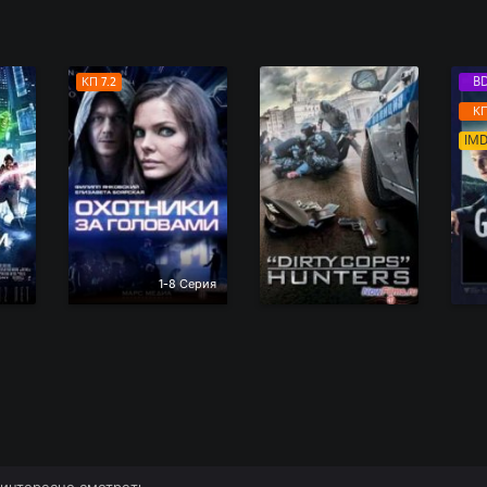
КП 7.2
B
КП
IMD
1-8 Серия