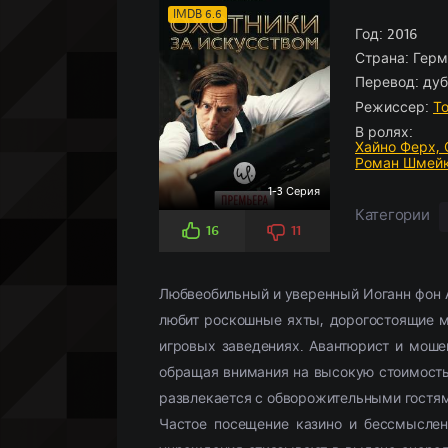
Боевики
Боевик
По рейтингу
Аниме
(966)
(5826)
Историче
Детектив
По просм
Кино-под
IMDB 6.6
Вестерн
Мелодрамы
(347)
(3107)
Год:
Комедия
Драма
2016
(5
(
Страна:
Герм
Военный
Военный
(958)
(268)
Кримина
Историче
Перевод:
дуб
Детектив
(2359)
Мелодра
Режиссер:
Т
Драма
(18658)
Русские
(
В ролях:
Хайно Ферх,
Роман Шмей
1-3 Серия
Категории
16
11
Любвеобильный и уверенный Иоганн фон 
любит роскошные яхты, дорогостоящие 
игровых заведениях. Авантюрист и мош
обращая внимания на высокую стоимость
развлекается с обворожительными гостям
Частое посещение казино и бессмыслен