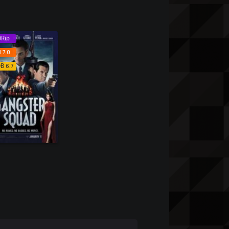
DRip
 7.0
B 6.7