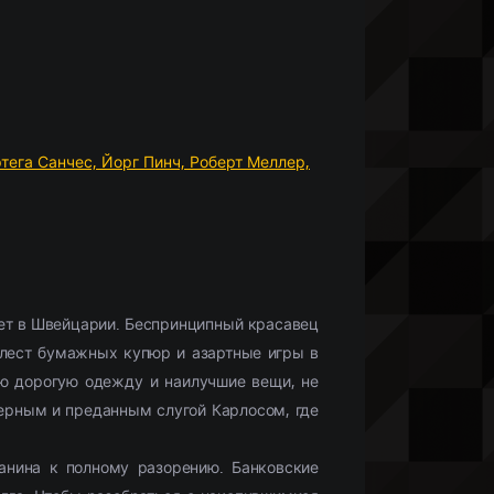
Что бы посмотреть?
Мобильные сериалы
(10336)
Фильмы HD1080
(28425)
Netflix
(244)
)
Моб. видео
(33132)
Скоро в кино
(488)
тега Санчес,
Йорг Пинч,
Роберт Меллер,
ет в Швейцарии. Беспринципный красавец
лест бумажных купюр и азартные игры в
ю дорогую одежду и наилучшие вещи, не
ерным и преданным слугой Карлосом, где
анина к полному разорению. Банковские