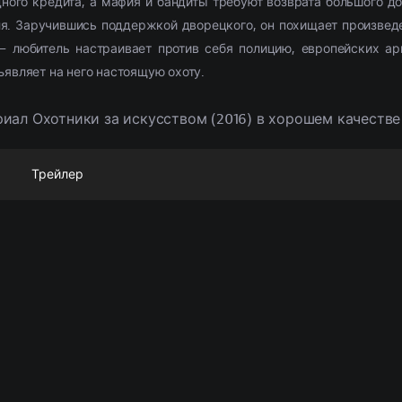
ого кредита, а мафия и бандиты требуют возврата большого д
ля. Заручившись поддержкой дворецкого, он похищает произвед
– любитель настраивает против себя полицию, европейских ар
являет на него настоящую охоту.
иал Охотники за искусством (2016) в хорошем качеств
Трейлер