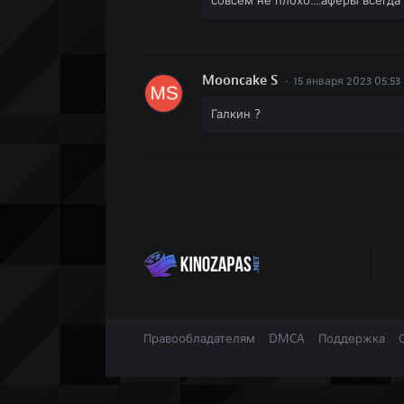
совсем не плохо....аферы всегд
Mooncake S
15 января 2023 05:53
Галкин ?
Правообладателям
DMCA
Поддержка