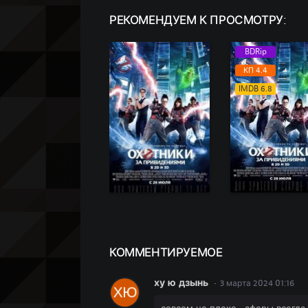
РЕКОМЕНДУЕМ
К ПРОСМОТРУ:
BDRip
КП 4.4
IMDB 6.8
КОММЕН
ТИРУЕМОЕ
ху ю дзынь
3 марта 2024 01:16