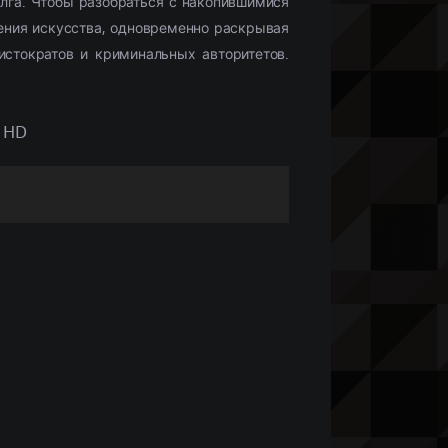
олга. Чтобы разобраться с накопившимися
ения искусства, одновременно раскрывая
истократов и криминальных авторитетов.
е HD