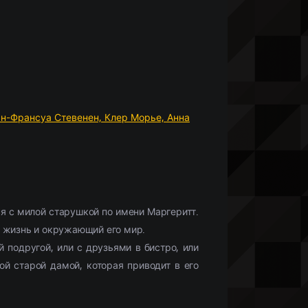
Что бы посмотреть?
Мобильные сериалы
(10336)
Фильмы HD1080
(28425)
Netflix
(244)
)
Моб. видео
(33132)
Скоро в кино
(488)
н-Франсуа Стевенен,
Клер Морье,
Анна
ся с милой старушкой по имени Маргеритт.
ю жизнь и окружающий его мир.
 подругой, или с друзьями в бистро, или
ой старой дамой, которая приводит в его