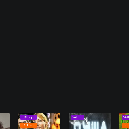
BDRip
SATRip
SAT
КП 5.8
КП 