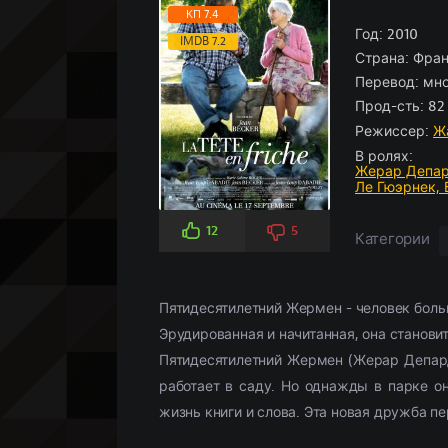
Боевики
Боевик
По рейтингу
Аниме
(966)
(5826)
Историче
Детектив
По просм
Кино-под
КП 7.4
Вестерн
Мелодрамы
(347)
(3107)
Год:
Комедия
Драма
2010
(5
(
IMDB 7.2
Страна:
Фран
Военный
Военный
(958)
(268)
Кримина
Историче
Перевод:
мно
Детектив
(2359)
Мелодра
Прод-сть:
82 
Драма
(18658)
Русские
(
Режиссер:
Ж
В ролях:
Жерар Депа
Ле Гюэрнек,
12
5
Категории
Пятидесятилетний Жермен - человек больш
Эрудированная и начитанная, она станови
Пятидесятилетний Жермен (Жерар Депардь
работает в саду. Но однажды в парке он
жизнь книги и слова. Эта новая дружба п