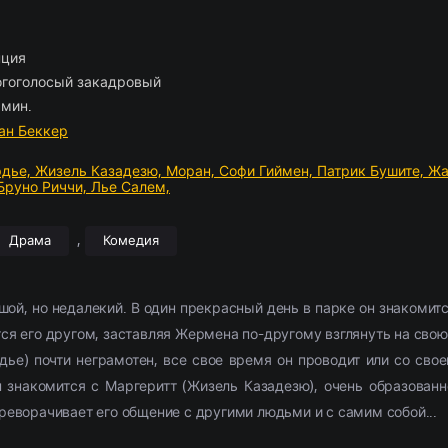
ские
отрам
борка
(2054)
(1103)
Приключения
Комедии
По комментариям
Новости кино
(2654)
(2444)
Фэнтези
Триллеры
Рецензии
(1854)
(1514)
028)
11307)
Семейный
Криминал
(1884)
(1867)
Фильмы 4К
Ужасы
(291)
(302)
ция
л
ские
(3857)
(520)
Триллер
Приключения
(9385)
(573)
2021
Фантастика
(4054)
(762
гоголосый закадровый
ма
(5826)
Ужасы
(6028)
2022
(3492)
мин.
2377)
Фантастика
(2666)
2023
(684)
ан Беккер
рдье,
Жизель Казадезю,
Моран,
Софи Гиймен,
Патрик Бушите,
Жа
Бруно Риччи,
Лье Салем,
,
Драма
Комедия
ой, но недалекий. В один прекрасный день в парке он знакомит
тся его другом, заставляя Жермена по-другому взглянуть на сво
е) почти неграмотен, все свое время он проводит или со своей
 знакомится с Маргеритт (Жизель Казадезю), очень образованн
ереворачивает его общение с другими людьми и с самим собой...