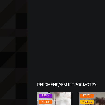
РЕКОМЕНДУЕМ
К ПРОСМОТРУ:
HDTV
КП 7.3
КП 5.9
IMDB 7.9