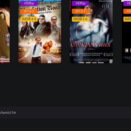
HDRip
HDRip
HD
КП 5.2
КП 5.7
КП
IMDB 4.6
IMDB 5.6
IMD
альности