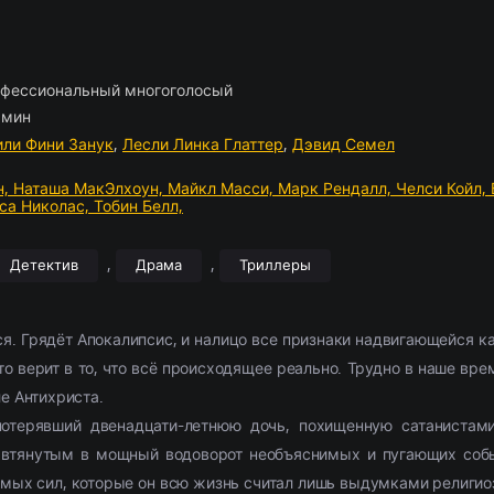
ские
отрам
борка
(2054)
(1103)
Приключения
Комедии
По комментариям
Новости кино
(2654)
(2444)
Фэнтези
Триллеры
Рецензии
(1854)
(1514)
028)
11307)
Семейный
Криминал
(1884)
(1867)
Фильмы 4К
Ужасы
(291)
(302)
л
ские
(3857)
(520)
Триллер
Приключения
(9385)
(573)
2021
Фантастика
(4054)
(762
фессиональный многоголосый
ма
(5826)
Ужасы
(6028)
2022
(3492)
 мин
2377)
Фантастика
(2666)
2023
(684)
или Фини Занук
,
Лесли Линка Глаттер
,
Дэвид Семел
н,
Наташа МакЭлхоун,
Майкл Масси,
Марк Рендалл,
Челси Койл,
са Николас,
Тобин Белл,
,
,
Детектив
Драма
Триллеры
. Грядёт Апокалипсис, и налицо все признаки надвигающейся ка
то верит в то, что всё происходящее реально. Трудно в наше врем
е Антихриста.
отерявший двенадцати-летнюю дочь, похищенную сатанистам
я втянутым в мощный водоворот необъяснимых и пугающих собы
мых сил, которые он всю жизнь считал лишь выдумками религио