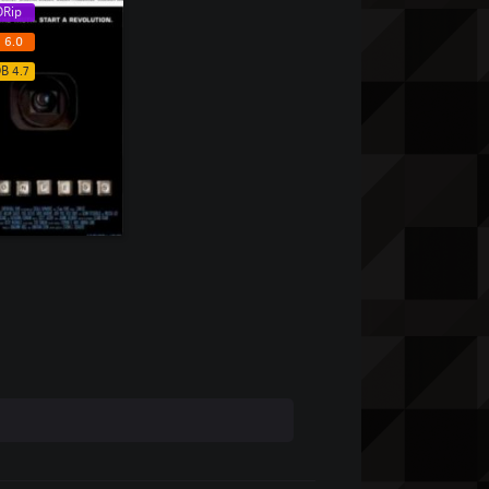
Rip
 6.0
B 4.7