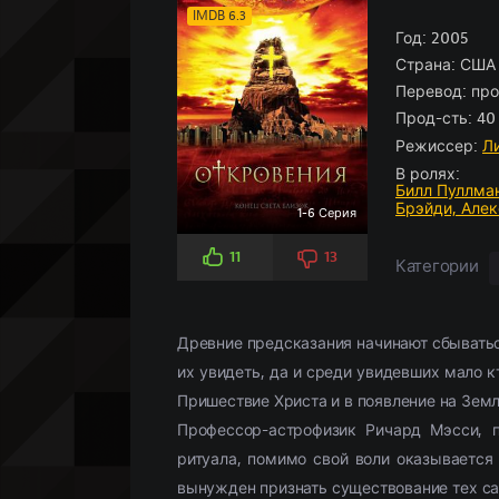
Боевики
Боевик
По рейтингу
Аниме
(966)
(5826)
Историче
Детектив
По просм
Кино-под
IMDB 6.3
Вестерн
Мелодрамы
(347)
(3107)
Год:
Комедия
Драма
2005
(5
(
Страна:
США
Военный
Военный
(958)
(268)
Кримина
Историче
Перевод:
про
Детектив
(2359)
Мелодра
Прод-сть:
40
Драма
(18658)
Русские
(
Режиссер:
Л
В ролях:
Билл Пуллма
Брэйди,
Алек
1-6 Серия
11
13
Категории
Древние предсказания начинают сбываться
их увидеть, да и среди увидевших мало к
Пришествие Христа и в появление на Земл
Профессор-астрофизик Ричард Мэсси, п
ритуала, помимо свой воли оказываетс
вынужден признать существование тех са