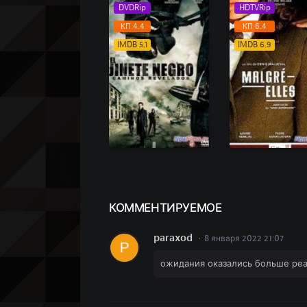
DVDRip
HDTVRip
КП 4.4
КП 6.4
IMDB 5.1
IMDB 6.9
КОММЕН
ТИРУЕМОЕ
paraxod
8 января 2022 21:07
ожидания оказались больше ре