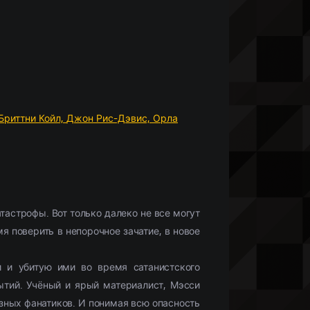
Что бы посмотреть?
Мобильные сериалы
(10336)
Фильмы HD1080
(28425)
Netflix
(244)
)
Моб. видео
(33132)
Скоро в кино
(488)
Бриттни Койл,
Джон Рис-Дэвис,
Орла
тастрофы. Вот только далеко не все могут
я поверить в непорочное зачатие, в новое
и и убитую ими во время сатанистского
тий. Учёный и ярый материалист, Мэсси
зных фанатиков. И понимая всю опасность