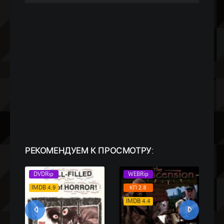
РЕКОМЕНДУЕМ
К ПРОСМОТРУ:
DVDRip
WEBRip
IMDB 4.9
КП 2.8
IMDB 4.4
I