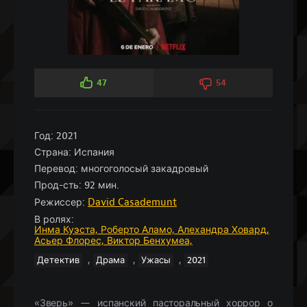
47
54
Год:
2021
Страна:
Испания
Перевод:
многоголосый закадровый
Прод-сть:
92 мин.
Режиссер:
David Casademunt
В ролях:
Инма Куэста,
Роберто Аламо,
Алехандра Ховард,
Асьер Флорес,
Виктор Бенхумеа,
,
,
,
Детектив
Драма
Ужасы
2021
«Зверь» — испанский пасторальный хоррор о