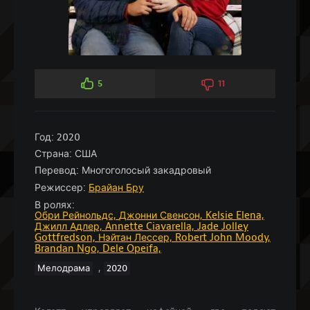
5
11
Год:
2020
Страна:
США
Перевод:
Многоголосый закадровый
Режиссер:
Брайан Бру
В ролях:
Обри Рейнольдс,
Джонни Свенсон,
Kelsie Elena,
Джилл Адлер,
Annette Ciavarella,
Jade Jolley
Gottfredson,
Нэйтан Лессер,
Robert John Moody,
Brandan Ngo,
Dele Opeifa,
,
Мелодрама
2020