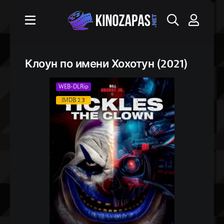
Клоун по имени Хохотун (2021)
WEB-DLRip
IMDB 2.3