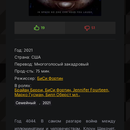
19
51
Год:
2021
Страна:
США
Перевод:
Многоголосый закадровый
Прод-сть:
75 мин.
Режиссер:
БиСи Фортин
В ролях:
Брайан Берри,
БиСи Фортин,
Jennifer Fourteen,
Марко Гусман,
Билл Оберст мл.,
,
Семейный
2021
Год 4044. В самом разгаре война между
иллюминатами и человечеством. Клоун Щекочет,