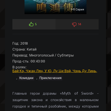
1-11 Серия
5
14
Год:
2018
Страна:
Китай
Перевод:
Многоголосый / Субтитры
Прод-сть:
00:43:00
В ролях:
Бай Кэ,
Чжан Лян,
У Ю,
Лу Ци Вэй,
Чэнь Ду Линь,
,
,
Комедии
Приключения
Главные герои дорамы «Myth of Sword» -
защитник закона и спокойствия в маленьком
городке и типичный разбойник, между которыми