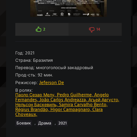
2
14
Год:
2021
Страна:
Бразилия
Перевод:
многоголосый закадровый
Прод-сть:
92 мин.
Режиссер:
Jeferson De
В ролях:
Паоло Сезар Мелу,
Pedro Guilherme,
Angelo
Fernandes,
João Carlos Andreazza,
Агьей Августо,
Нельсон Баскевиль,
Samira Carvalho Bento,
Régius Brandão,
Higor Campagnaro,
Clara
Choveaux,
,
,
Боевик
Драма
2021