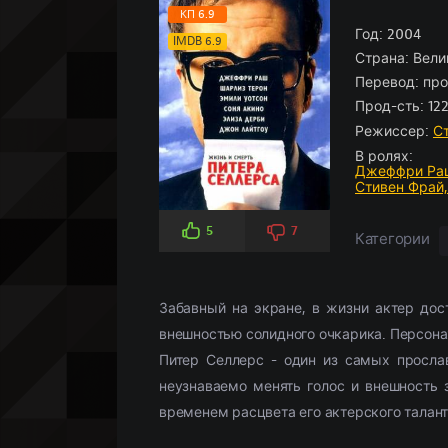
Боевики
Боевик
По рейтингу
Аниме
(966)
(5826)
Историче
Детектив
По просм
Кино-под
КП 6.9
Вестерн
Мелодрамы
(347)
(3107)
Год:
Комедия
Драма
2004
(5
(
IMDB 6.9
Страна:
Вели
Военный
Военный
(958)
(268)
Кримина
Историче
Перевод:
про
Детектив
(2359)
Мелодра
Прод-сть:
122
Драма
(18658)
Русские
(
Режиссер:
С
В ролях:
Джеффри Ра
Стивен Фрай
5
7
Категории
Забавный на экране, в жизни актер дос
внешностью солидного очкарика. Персона
Питер Селлерс - один из самых просла
неузнаваемо менять голос и внешность 
временем расцвета его актерского талант