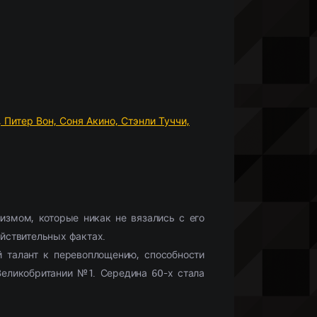
Что бы посмотреть?
Мобильные сериалы
(10336)
Фильмы HD1080
(28425)
Netflix
(244)
)
Моб. видео
(33132)
Скоро в кино
(488)
,
Питер Вон,
Соня Акино,
Стэнли Туччи,
измом, которые никак не вязались с его
ействительных фактах.
 талант к перевоплощению, способности
Великобритании №1. Середина 60-х стала