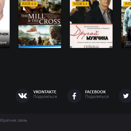
IMDB 6.8
IMDB 5.4
IMD
Серии
VKONTAKTE
FACEBOOK
Поделиться
Поделиться
Обратная связь