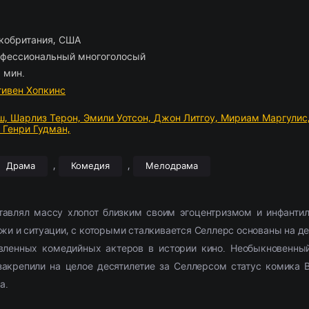
ские
отрам
борка
(2054)
(1103)
Приключения
Комедии
По комментариям
Новости кино
(2654)
(2444)
Фэнтези
Триллеры
Рецензии
(1854)
(1514)
028)
11307)
Семейный
Криминал
(1884)
(1867)
Фильмы 4К
Ужасы
(291)
(302)
кобритания, США
л
ские
(3857)
(520)
Триллер
Приключения
(9385)
(573)
2021
Фантастика
(4054)
(762
фессиональный многоголосый
ма
(5826)
Ужасы
(6028)
2022
(3492)
 мин.
2377)
Фантастика
(2666)
2023
(684)
тивен Хопкинс
ш,
Шарлиз Терон,
Эмили Уотсон,
Джон Литгоу,
Мириам Маргулис
,
Генри Гудман,
,
,
Драма
Комедия
Мелодрама
тавлял массу хлопот близким своим эгоцентризмом и инфантил
жи и ситуации, с которыми сталкивается Селлерс основаны на д
вленных комедийных актеров в истории кино. Необыкновенный
закрепили на целое десятилетие за Селлерсом статус комика 
а.