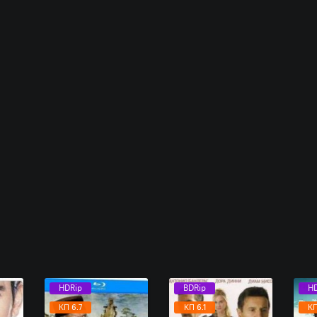
HDRip
BDRip
HD
КП 6.7
КП 6.1
КП