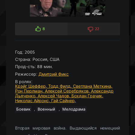
8
22
Год:
2005
Страна:
Россия, США
Прод-сть:
88 мин.
Режиссер:
Дмитрий Фикс
В ролях:
Крэйг Шеффер,
Тодд Филд,
Светлана Меткина,
Рон Перлман,
Алексей Серебряков,
Александр
Дьяченко,
Алексей Чадов,
Бохдан Грачик,
Николас Айронс,
Гай Сайнер,
,
,
Боевик
Военный
Мелодрама
Вторая мировая война. Выдающийся немецкий