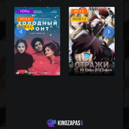
HDRip
КП 7.4
КП 5.4
IMDB 7.2
IMDB 5.4
1-2 Сезон |1-12 Серия