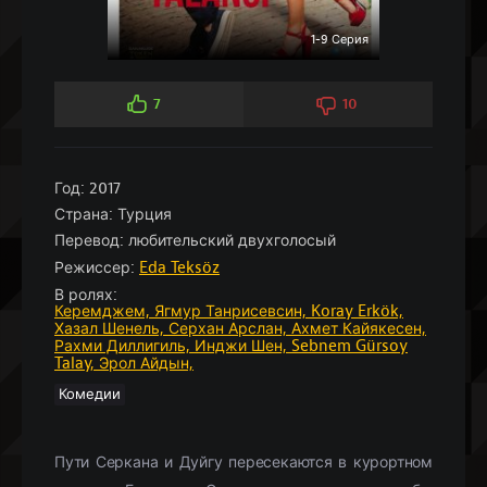
1-9 Серия
7
10
Год:
2017
Страна:
Турция
Перевод:
любительский двухголосый
Режиссер:
Eda Teksöz
В ролях:
Керемджем,
Ягмур Танрисевсин,
Koray Erkök,
Хазал Шенель,
Серхан Арслан,
Ахмет Кайякесен,
Рахми Диллигиль,
Инджи Шен,
Sebnem Gürsoy
Talay,
Эрол Айдын,
Комедии
Пути Серкана и Дуйгу пересекаются в курортном