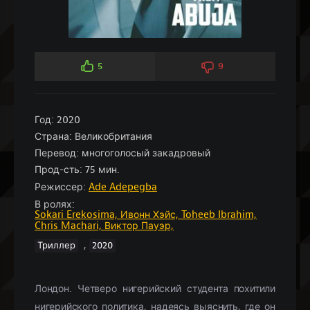
5
9
Год:
2020
Страна:
Великобритания
Перевод:
многоголосый закадровый
Прод-сть:
75 мин.
Режиссер:
Ade Adepegba
В ролях:
Sokari Erekosima,
Ивонн Хэйс,
Toheeb Ibrahim,
Chris Machari,
Виктор Пауэр,
,
Триллер
2020
Лондон. Четверо нигерийский студента похитили
нигерийского политика, надеясь выяснить, где он