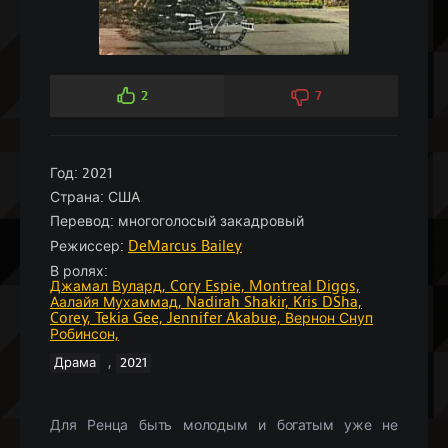
2
7
Год:
2021
Страна:
США
Перевод:
многоголосый закадровый
Режиссер:
DeMarcus Bailey
В ролях:
Джамал Вулард,
Cory Espie,
Montreal Diggs,
Аалайя Мухаммад,
Nadirah Shakir,
Kris DSha,
Corey,
Tekia Gee,
Jennifer Akabue,
Вернон Снуп
Робинсон,
,
Драма
2021
Для Ренца быть молодым и богатым уже не