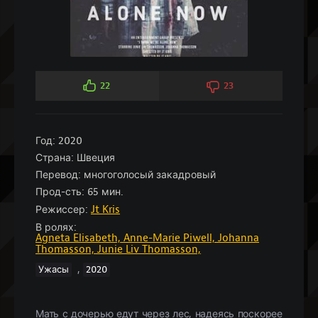
22
23
Год:
2020
Страна:
Швеция
Перевод:
многоголосый закадровый
Прод-сть:
65 мин.
Режиссер:
Jt Kris
В ролях:
Agneta Elisabeth,
Anne-Marie Piwell,
Johanna
Thomasson,
Junie Liv Thomasson,
,
Ужасы
2020
Мать с дочерью едут через лес, надеясь поскорее