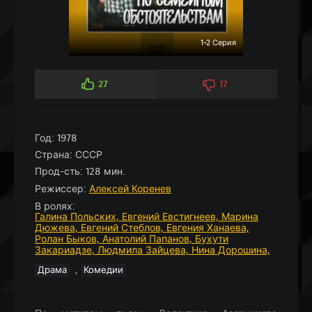
1-2 Серия
27
17
Год:
1978
Страна:
СССР
Прод-сть:
128 мин.
Режиссер:
Алексей Коренев
В ролях:
Галина Польских,
Евгений Евстигнеев,
Марина
Дюжева,
Евгений Стеблов,
Евгения Ханаева,
Ролан Быков,
Анатолий Папанов,
Бухути
Закариадзе,
Людмила Зайцева,
Нина Дорошина,
,
Драма
Комедии