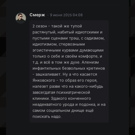
Смерж
9 июня 2025 04:08
2 сезон - такой же тупой
растянутый, набитый идиотскими и
пустыми сценами трэш, с садизмом,
идиотизмом, стервозными
эгоистичными курвами думающими
только о себе и своём комфорте, и
т.д. и всё в том же духе. Аленизм
инфантильных безвольных кретинов
- зашкаливает. Ну а что касается
Янковского - то образ его героя,
налезет разве что на какого-нибудь
завсегдатая психиатрической
клиники. Эдакого конченного
неадекватного урода и подонка, и на
самом социальном днище ещё
поискать надо.