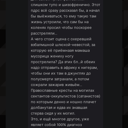
слишком тупо и шизофренично. Этот
пдрс всё сразу рассказал бы, а начал
бы выёживаться, то ему такую там
жизнь устроили, что сам бы на
коленях просил чтобы поскорее
расстреляли...
А чего стоит сцена с охеревшей
взбалмшной шлюхой-невестой, за
которую её приёмнаая мамаша
мусорица жениху ногу
прострелила? Да этих бл...й обеих
надо отправить в африку к нигерам,
чтобы они их там в джунглях до
полусмерти затрахали, а потом
сожрали зажарив живьём...
Православные кресты на могилах
сектантов-оккультистов (сатанистов)
по которым денно и ношно плачет
долбанутая и едва их знавшая
стерва сидя у их могил.
Это, и ещё многое другое, уже
являет собой 100% диагноз