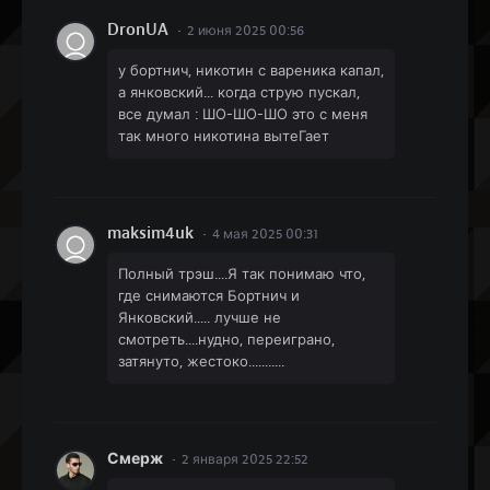
DronUA
2 июня 2025 00:56
у бортнич, никотин с вареника капал,
а янковский... когда струю пускал,
все думал : ШО-ШО-ШО это с меня
так много никотина вытеГает
maksim4uk
4 мая 2025 00:31
Полный трэш....Я так понимаю что,
где снимаются Бортнич и
Янковский..... лучше не
смотреть....нудно, переиграно,
затянуто, жестоко...........
Смерж
2 января 2025 22:52