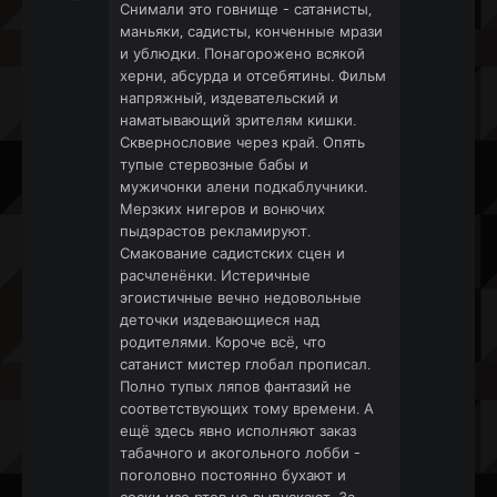
Снимали это говнище - сатанисты,
маньяки, садисты, конченные мрази
и ублюдки. Понагорожено всякой
херни, абсурда и отсебятины. Фильм
напряжный, издевательский и
наматывающий зрителям кишки.
Сквернословие через край. Опять
тупые стервозные бабы и
мужичонки алени подкаблучники.
Мерзких нигеров и вонючих
пыдэрастов рекламируют.
Смакование садистских сцен и
расчленёнки. Истеричные
эгоистичные вечно недовольные
деточки издевающиеся над
родителями. Короче всё, что
сатанист мистер глобал прописал.
Полно тупых ляпов фантазий не
соответствующих тому времени. А
ещё здесь явно исполняют заказ
табачного и акогольного лобби -
поголовно постоянно бухают и