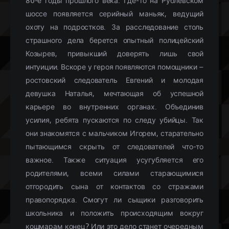
80-е годы прошлого века. Где-то на Рублевском
шоссе появляется серийный маньяк, ведущий
охоту на подростков. За расследование столь
страшного дела берется опытный полицейский
Козырев, привыкший доверять лишь свой
интуиции. Вскоре у героя появляются помощники –
ростовский следователь Евгений и молодая
девушка Наталья, мечтающая об успешной
карьере во внутренних органах. Объединив
усилия, ребята пускаются по следу убийцы. Так
они знакомятся с мальчиком Игорем, старательно
пытающимся скрыть от следователей что-то
важное. Также ситуация усугубляется его
родителями, всеми силами старающимися
отгородить сына от контактов со стражами
правопорядка. Смогут ли сыщики разговорить
школьника и положить происходящим вокруг
кошмарам конец? Или это дело станет очередным