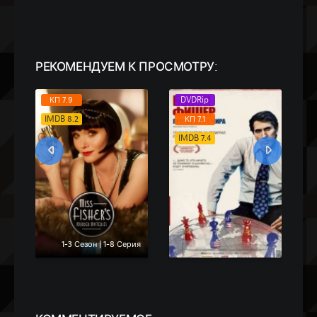
РЕКОМЕНДУЕМ
К ПРОСМОТРУ:
WEB-DLRip
КП 7.9
DVDRip
IMDB 6.1
IMDB 8.2
КП 7.1
IMDB 7.4
1-3 Сезон | 1-8 Серия