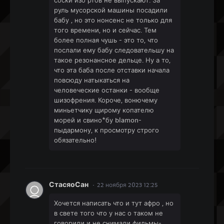
соски изо ртов не выпускают. За
руль мусорской машины посадили
бабу , но это нонсенс не только для
того времени, но и сейчас. Тем
более полная чушь - это то, что
послали ему бабу следовательшу на
такое резонансное дельце. Ну а то,
что эта баба после отставки начала
повсюду натыкаться на
человеческие останки - вообще
шизофрения. Короче, вонючему
миньетчику щирому копателю
морей и свино*бу blamon-
пыдармону, к просмотру строго
обязательно!
СтасяоСан
22 ноября 2023 12:25
Хочется написать что и тут афро , но
в свете того что у нас о таком не
говорили и не снимали фильмы-