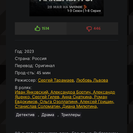
1-3 Сезон | 1-8 Серия
1514
446
Год:
2023
Страна:
Россия
Перевод:
Оригинал
Прод-сть:
45 мин
Режиссер:
Сергей Тарамаев
,
Любовь Львова
В ролях:
Иван Янковский,
Александра Бортич,
Александр
Яценко,
Сергей Гилев,
Анна Снаткина,
Роман
Евдокимов,
Ольга Озоллапиня,
Алексей Гришин,
Станислав Соломатин,
Диана Милютина,
,
,
Детектив
Драма
Триллеры