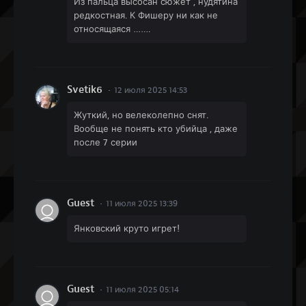
Из пальца высосан сюжет , нудятина
редкостная. К Фишеру ни как не
относящаяся …….
Svetik6
12 июля 2025 14:53
Жуткий, но велеколепно снят.
Вообще не понять кто убийца , даже
после 7 серии
Guest
11 июля 2025 13:39
Янковский круто игрет!
Guest
11 июля 2025 05:14