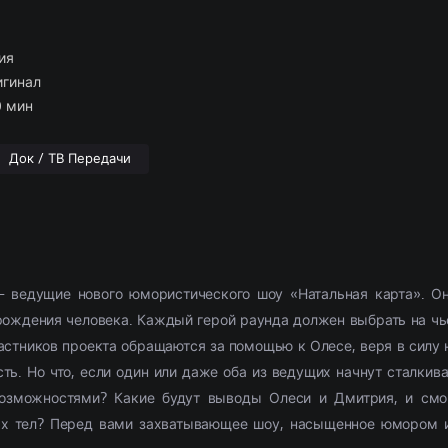
ские
отрам
борка
(2054)
(1103)
Приключения
Комедии
По комментариям
Новости кино
(2654)
(2444)
Фэнтези
Триллеры
Рецензии
(1854)
(1514)
028)
11307)
Семейный
Криминал
(1884)
(1867)
Фильмы 4К
Ужасы
(291)
(302)
ия
л
ские
(3857)
(520)
Триллер
Приключения
(9385)
(573)
2021
Фантастика
(4054)
(762
гинал
ма
(5826)
Ужасы
(6028)
2022
(3492)
0 мин
2377)
Фантастика
(2666)
2023
(684)
Док / ТВ Передачи
 ведущие нового юмористического шоу «Натальная карта». Он
рождения человека. Каждый герой раунда должен выбрать на чьей
частников проекта обращаются за помощью к Олесе, веря в силу
сть. Но что, если один или даже оба из ведущих начнут сталкив
озможностями? Какие будут выводы Олеси и Дмитрия, и смог
 тел? Перед вами захватывающее шоу, насыщенное юмором и 