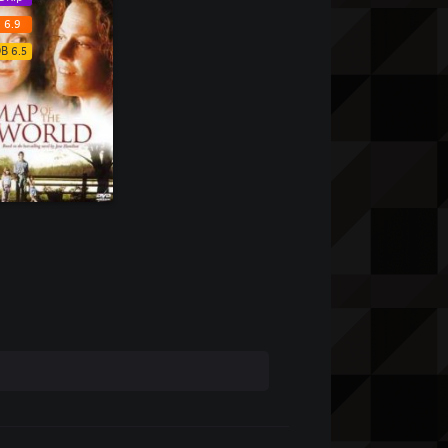
 6.9
B 6.5