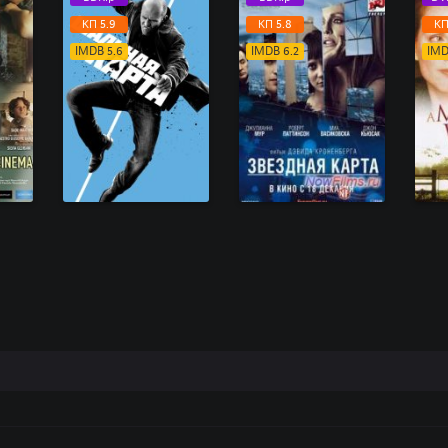
КП 5.9
КП 5.8
КП
IMDB 5.6
IMDB 6.2
IMD