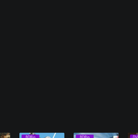
BDRip
BDRip
DV