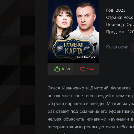
Боевики
Боевик
По рейтингу
Аниме
(966)
(5826)
Историче
Детектив
По просм
Кино-под
Вестерн
Мелодрамы
(347)
(3107)
Год:
Комедия
Драма
2023
(5
(
Страна:
Росс
Военный
Военный
(958)
(268)
Кримина
Историче
Перевод:
Ори
Детектив
(2359)
Мелодра
Прод-сть:
12
Драма
(18658)
Русские
(
Категории
1-63 Выпуск
1658
974
Олеся Иванченко и Дмитрий Журавлев –
положение планет и созвездий в момент 
стороне верящего в звезды. Многие из у
раз ставит под сомнение его эффективно
нельзя объяснить никакими научными в
раскрывающими реальную силу небесных