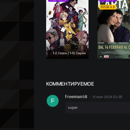
IMDB 4.6
1-2 Сезон | 1-12 Серия
КОММЕН
ТИРУЕМОЕ
Freeman58
15 мая 2026 02:58
super