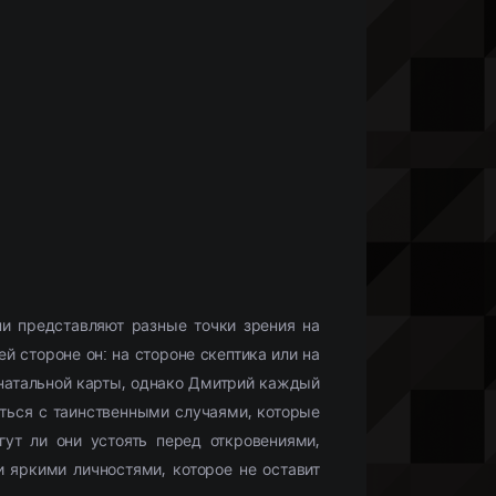
Что бы посмотреть?
Мобильные сериалы
(10336)
Фильмы HD1080
(28425)
Netflix
(244)
)
Моб. видео
(33132)
Скоро в кино
(488)
и представляют разные точки зрения на
 стороне он: на стороне скептика или на
 натальной карты, однако Дмитрий каждый
аться с таинственными случаями, которые
ут ли они устоять перед откровениями,
яркими личностями, которое не оставит