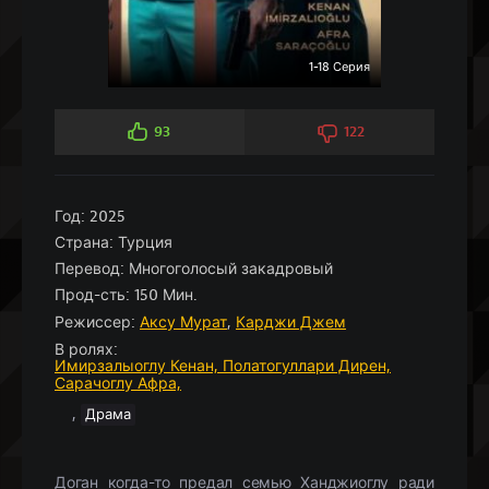
1-18 Серия
93
122
Год:
2025
Страна:
Турция
Перевод:
Многоголосый закадровый
Прод-сть:
150 Мин.
Режиссер:
Аксу Мурат
,
Карджи Джем
В ролях:
Имирзалыоглу Кенан,
Полатогуллари Дирен,
Сарачоглу Афра,
,
Драма
Доган когда-то предал семью Ханджиоглу ради